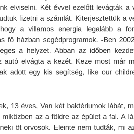
k elviselni. Két évvel ezelőtt levágták a 
dtuk fizetni a számlát. Kiterjesztettük a
hogy a villamos energia legalább a fo
ás fő házban segédprogramok. -Ben 2002
ideges a helyzet. Abban az időben kezdet
z autó elvágta a kezét. Keze most már mi
ak adott egy kis segítség, like our child
k, 13 éves, Van két baktériumok lábát, 
 miközben az a földre az épület a fal. A l
eki öt orvosok. Eleinte nem tudták, mi az