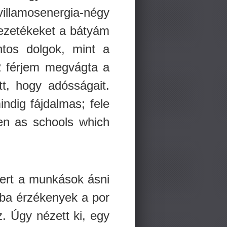
villamosenergia-négy
 vezetékeket a bátyám
ntos dolgok, mint a
 férjem megvágta a
t, hogy adósságait.
ndig fájdalmas; fele
ren as schools which
mert a munkások ásni
ába érzékenyek a por
. Úgy nézett ki, egy