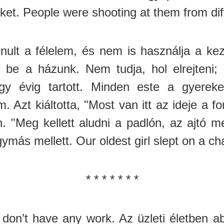
őket. People were shooting at them from diff
lt a félelem, és nem is használja a kez
k be a házunk. Nem tudja, hol elrejteni;
gy évig tartott. Minden este a gyereke
 Azt kiáltotta, "Most van itt az ideje a 
 "Meg kellett aludni a padlón, az ajtó me
ymás mellett. Our oldest girl slept on a cha
* * * * * * *
 don’t have any work. Az üzleti életben a