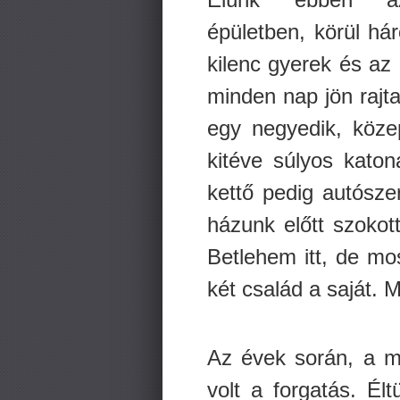
épületben, körül hár
kilenc gyerek és az 
minden nap jön rajt
egy negyedik, köze
kitéve súlyos katon
kettő pedig autószer
házunk előtt szokot
Betlehem itt, de mos
két család a saját. M
Az évek során, a m
volt a forgatás. Él