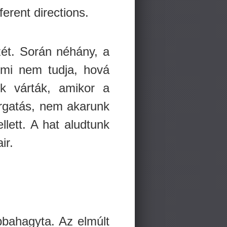
erent directions.
ét. Során néhány, a
 mi nem tudja, hová
k várták, amikor a
forgatás, nem akarunk
llett. A hat aludtunk
ir.
bbahagyta. Az elmúlt