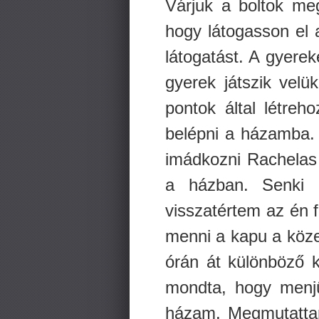
Várjuk a boltok me
hogy látogasson el 
látogatást. A gyere
gyerek játszik velü
pontok által létre
belépni a házamba. 
imádkozni Rachelas
a házban. Senki 
visszatértem az én 
menni a kapu a köze
órán át különböző k
mondta, hogy menjü
házam. Megmutattam