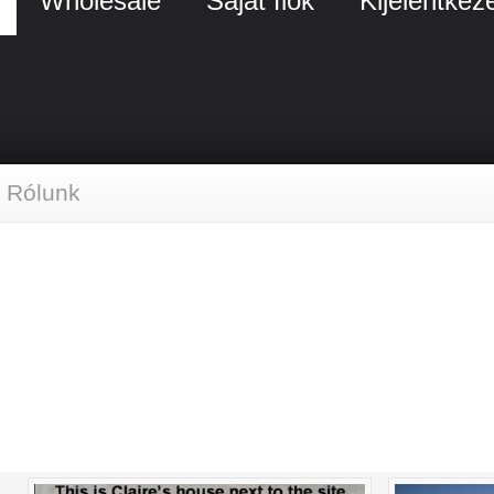
Wholesale
Saját fiók
Kijelentkez
Rólunk