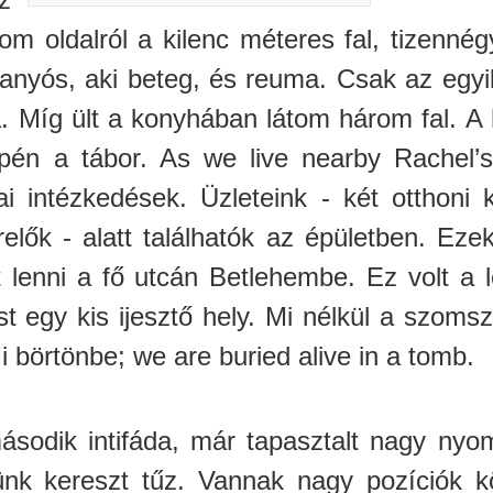
om oldalról a kilenc méteres fal, tizenné
anyós, aki beteg, és reuma. Csak az egyik 
a. Míg ült a konyhában látom három fal. A 
pén a tábor. As we live nearby Rachel
ai intézkedések. Üzleteink - két otthoni 
elők - alatt találhatók az épületben. Ezek
t lenni a fő utcán Betlehembe. Ez volt a 
t egy kis ijesztő hely. Mi nélkül a szoms
i börtönbe; we are buried alive in a tomb.
ásodik intifáda, már tapasztalt nagy nyo
tünk kereszt tűz. Vannak nagy pozíciók 