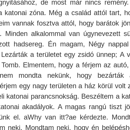
gnyitásához, de most már nincs remény. 
a katonai zóna. Még a család attól tart, h
keim vannak fosztva attól, hogy barátok jö
k. Minden alkalommal van úgynevezett sü
hozott hadsereg. Én magam, Négy nappal 
Lezárták a területet egy zsidó ünnep; A va
 Tomb. Elmentem, hogy a férjem az autó
nem mondta nekünk, hogy bezárták a 
férjem egy nagy területen a ház körül volt
li katonai parancsnokság. Beszéltem a kato
atonai akadályok. A magas rangú tiszt jöt
nk el. aWhy van itt?ae kérdezte. Mond
 neki. Mondtam neki, hogy én belépésh