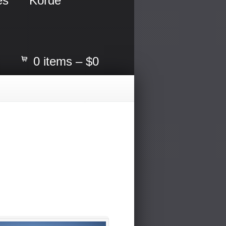
és
Kordé
0 items –
$0