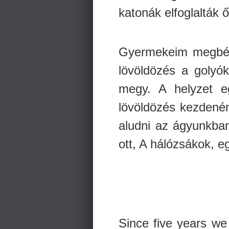
katonák elfoglalták 
Gyermekeim megbénu
lövöldözés a golyó
megy. A helyzet e
lövöldözés kezdeném.
aludni az ágyunkban.
ott, A hálózsákok, eg
Since five years we