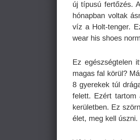
új típusú fertőzés.
hónapban voltak ásn
víz a Holt-tenger. 
wear his shoes norma
Ez egészségtelen it
magas fal körül? Más
8 gyerekek túl drá
felett. Ezért tarto
kerületben. Ez szörn
élet, meg kell úszni.