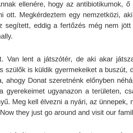
 Annak ellenére, hogy az antibiotikumok, ő
i ott. Megkérdeztem egy nemzetközi, aki
Ez segített, eddig a fertőzés még nem jöt
lly.
t. Van lent a játszótér, de aki akar játsz
 szülők is küldik gyermekeiket a buszút, 
ga, ahogy Donat szeretnénk előnyben néh
m a gyerekeimet ugyanazon a területen, cs
yű. Meg kell élvezni a nyári, az ünnepek,
 Now they just go around and visit our famil