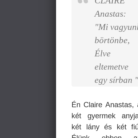
CLAIRE
Anastas:
"Mi vagyun
börtönbe,
Élve
eltemetve
egy sírban 
Én Claire Anastas, 
két gyermek anyja
két lány és két fiú
Élünk ebben a