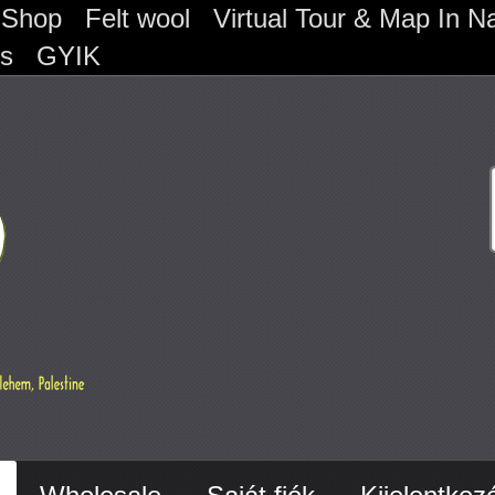
 Shop
Felt wool
Virtual Tour & Map In Na
os
GYIK