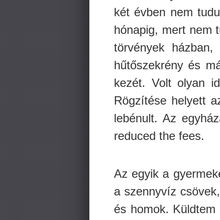
két évben nem tudun
hónapig, mert nem tu
törvények házban, 
hűtőszekrény és m
kezét. Volt olyan 
Rögzítése helyett a
lebénult. Az egyház
reduced the fees.
Az egyik a gyermeke
a szennyvíz csövek,
és homok. Küldtem n