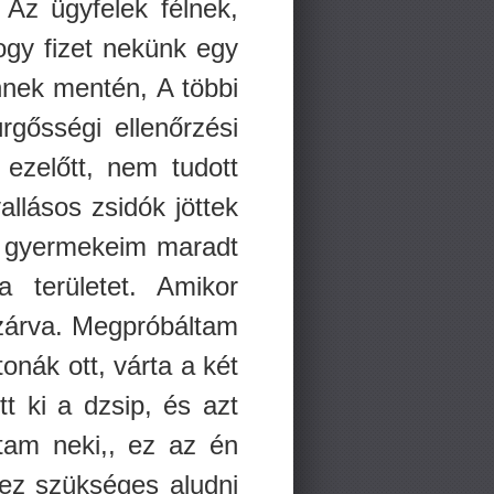
Az ügyfelek félnek,
ogy fizet nekünk egy
nnek mentén, A többi
rgősségi ellenőrzési
ezelőtt, nem tudott
llásos zsidók jöttek
, gyermekeim maradt
területet. Amikor
 zárva. Megpróbáltam
nák ott, várta a két
t ki a dzsip, és azt
tam neki,, ez az én
ez szükséges aludni