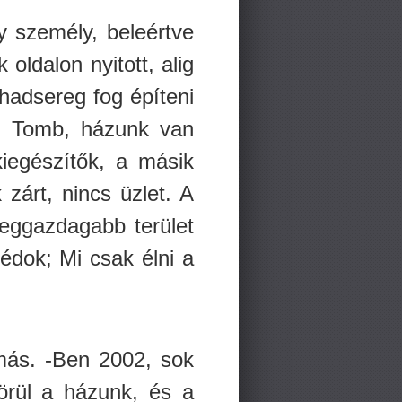
gy személy, beleértve
oldalon nyitott, alig
hadsereg fog építeni
’s Tomb, házunk van
kiegészítők, a másik
 zárt, nincs üzlet. A
leggazdagabb terület
zédok; Mi csak élni a
más. -Ben 2002, sok
körül a házunk, és a