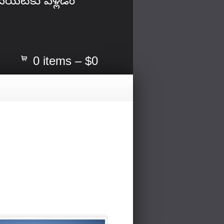
బయటకు వెళ్లడం
0 items –
$0