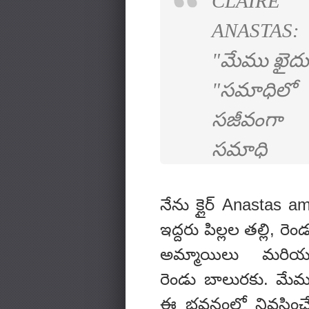
CLAIRE
ANASTAS:
"మేము ఖైదు
"సమాధిలో
సజీవంగా
సమాధి
నేను క్లైర్ Anastas a
ఇద్దరు పిల్లల తల్లి, రెం
అమ్మాయిలు మరియ
రెండు బాలురకు. మేమ
ఈ భవనంలో నివసించే