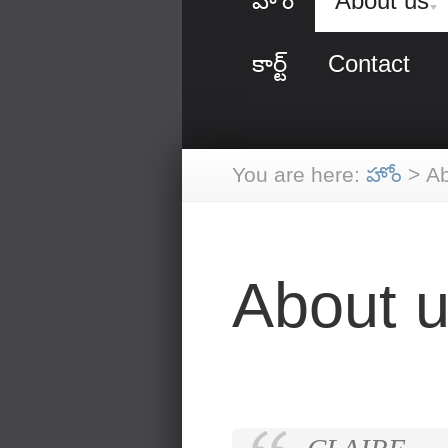
హోం
About us
కార్ట్
Contact
You are here:
హోం
>
Ab
About 