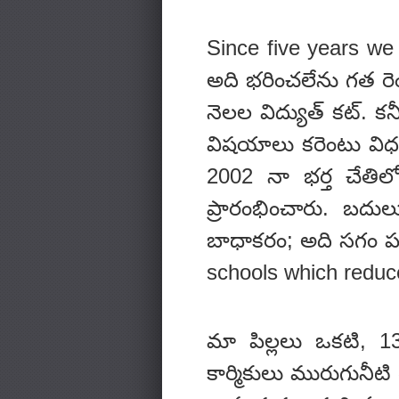
Since five years we
అది భరించలేను గత రె
నెలల విద్యుత్ కట్. 
విషయాలు కరెంటు విధంగ
2002 నా భర్త చేతి
ప్రారంభించారు. బదుల
బాధాకరం; అది సగం పక్
schools which reduc
మా పిల్లలు ఒకటి, 
కార్మికులు మురుగునీటి 