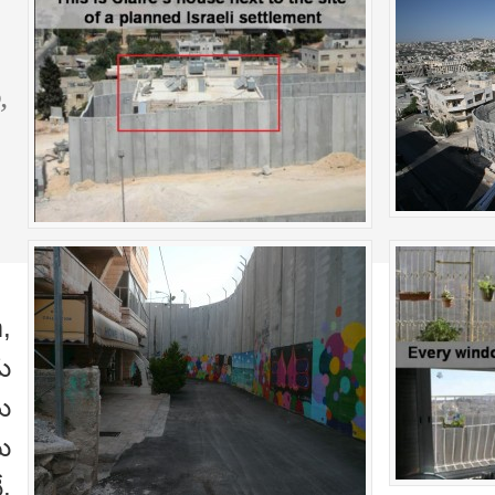
,
m,
డు
ు
ు
,