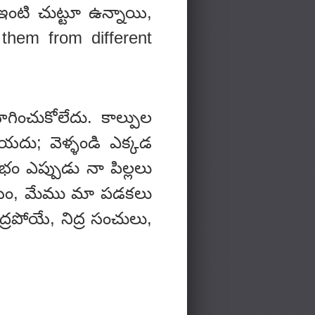
ఇంటి చుట్టూ ఉన్నాయి,
 them from different
ించుకోలేదు. కాల్పుల
లియదు; వెళ్ళండి ఎక్కడ
భం ఎప్పుడు నా పిల్లలు
 సమయం, మేము మా పడకలు
ిద్రపోయే, నిద్ర సంచులు,