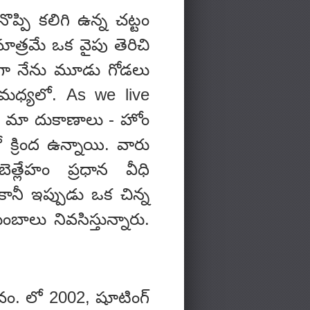
్పి కలిగి ఉన్న చట్టం
ాత్రమే ఒక వైపు తెరిచి
ండగా నేను మూడు గోడలు
ో మధ్యలో. As we live
ి. మా దుకాణాలు - హోం
్రింద ఉన్నాయి. వారు
లేహం ప్రధాన వీధి
కానీ ఇప్పుడు ఒక చిన్న
బాలు నివసిస్తున్నారు.
వం. లో 2002, షూటింగ్