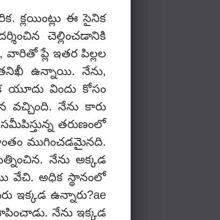
. క్లయింట్లు ఈ సైనిక
ంచిన చెల్లించడానికి
 వారితో ప్లే ఇతర పిల్లల
నిఖీ ఉన్నాయి. నేను,
ఒక యూదు విందు కోసం
 వచ్చింది. నేను కారు
 సమీపిస్తున్న తరుణంలో
ప్రాంతం ముగించడమైనది.
యత్నించిన. నేను అక్కడ
టు వేచి. అధిక స్థానంలో
ీరు ఇక్కడ ఉన్నారు?ae
చూపించాడు. నేను ఇక్కడ