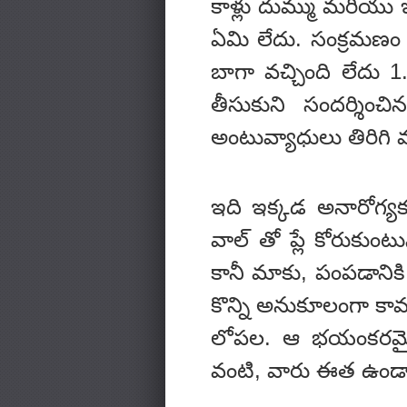
కాళ్లు దుమ్ము మరియు ఇ
ఏమి లేదు. సంక్రమణం 
బాగా వచ్చింది లేదు 1
తీసుకుని సందర్శిం
అంటువ్యాధులు తిరిగి 
ఇది ఇక్కడ అనారోగ్యక
వాల్ తో ప్లే కోరుకుం
కానీ మాకు, పంపడానికి
కొన్ని అనుకూలంగా కావల
లోపల. ఆ భయంకరమైన
వంటి, వారు ఈత ఉండాలి