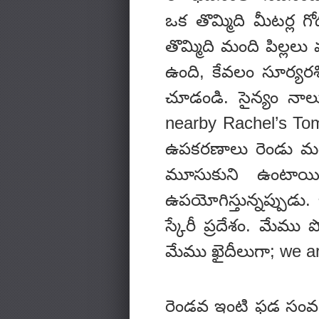
ఒక తొమ్మిది మీటర్ల 
తొమ్మిది మంది పిల్లలు
ఉంది, కేవలం సూర్యరశ
చూడండి. సైన్యం నాల
nearby Rachel’s Tom
ఉపకరణాలు రెండు మరి
మూసుకుని ఉంటాయి
ఉపయోగిస్తున్నప్పుడు.
స్కేరీ ప్రదేశం. మేము
మేము ఖైదీలుగా; we ar
రెండవ ఇంటి ఫడ సంవత్