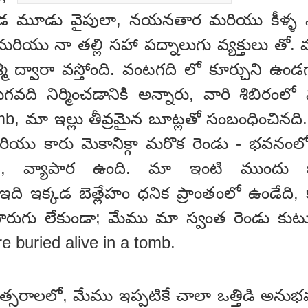
గోడ మూడు వైపులా, నయనతార మరియు కీళ్ళ నొప
 మరియు నా తల్లి సహా పద్నాలుగు వ్యక్తులు తో. మ
్మి ద్వారా వస్తోంది. వంటగది లో కూర్చుని ఉ
ుగవది నిర్మించడానికి అన్నారు, వారి శిబిరంల
b, మా ఇల్లు తీవ్రమైన బూట్లతో సంబంధించినద
యు కారు మెకానిక్గా మరొక రెండు - భవనంలో క
, వ్యాపార ఉంది. మా ఇంటి ముందు బెత్
 ఇది ఇక్కడ బెత్లేహం ధనిక ప్రాంతంలో ఉండేది, 
 పొరుగు లేకుండా; మేము మా స్వంత రెండు కుటుం
e buried alive in a tomb.
సరాలలో, మేము ఇప్పటికే చాలా ఒత్తిడి అనుభ