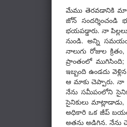
మేము తెరవడానికి మా ద
జోన్ సందర్శించండి 
భయపడ్డారు. నా పిల్లలు 
నుండి. అన్ని సమయం 
నాలుగు రోజుల క్రి
ప్రాంతంలో ముగిసింది
ఇబ్బంది ఉండదు వెళ్లి
ఆ మాకు చెప్పారు. నా భ
నేను సమీపంలోని సైని
సైనికులు మాట్లాడాడు,
అధికారి ఒక జీప్ బయట
అతను అడిగిన. నేను చె