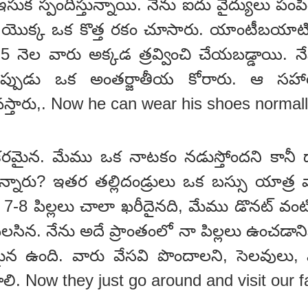
సుక స్పందిస్తున్నాయి. నేను ఐదు వైద్యులు పంప
యొక్క ఒక కొత్త రకం చూసారు. యాంటీబయాటిక్
.5 నెల వారు అక్కడ త్రవ్వించి చేయబడ్డాయి. నే
చినప్పుడు ఒక అంతర్జాతీయ కోరారు. ఆ స
వస్తారు,. Now he can wear his shoes normall
రమైన. మేము ఒక నాటకం నడుస్తోందని కానీ దా
టున్నారు? ఇతర తల్లిదండ్రులు ఒక బస్సు యాత్ర వ
 7-8 పిల్లలు చాలా ఖరీదైనది, మేము డొనట్ వంట
సిన. నేను అదే ప్రాంతంలో నా పిల్లలు ఉంచడానికి, 
 ఉంది. వారు వేసవి పొందాలని, సెలవులు,
. Now they just go around and visit our fa