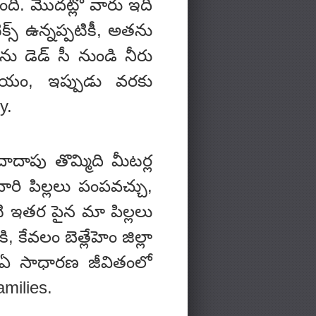
ింది. మొదట్లో వారు ఇది
స్ ఉన్నప్పటికీ, అతను
ను డెడ్ సీ నుండి నీరు
హాయం, ఇప్పుడు వరకు
y.
దాపు తొమ్మిది మీటర్ల
ారి పిల్లలు పంపవచ్చు,
ి ఇతర పైన మా పిల్లలు
కేవలం బెత్లేహెం జిల్లా
 ఏ సాధారణ జీవితంలో
milies.