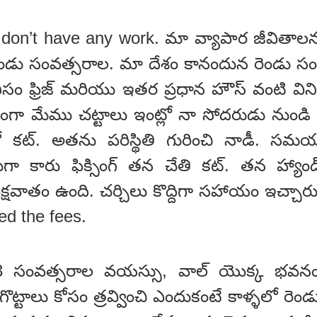
 don’t have any work. మా వ్యాపార జీవితాలన
ండు సంవత్సరాల. మా దేశం కానందున రెండు సంవ
కనీసం ఫ్రిజ్ మరియు ఇతర ప్రధాన హౌస్ వంటి వ
ా మేము చట్టాలు ఇంట్లో నా సోదరుడు నుండి తీ
లో కట్. అతను పరిస్థితి గురించి నాడీ. స
ుగా కారు ఫిక్సింగ్ తన చేతి కట్. తన హ్యాండ
షవాతం ఉంది. చర్చిలు కొద్దిగా సహాయం ఇచ్చారు,
ed the fees.
13 సంవత్సరాల వయస్సు, వాల్ యొక్క భవన
గొట్టాలు కోసం త్రవ్వించి ఎందుకంటే కాళ్ళలో రెండు 