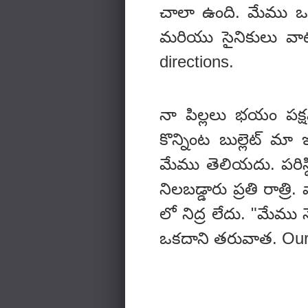
చాలా ఉంది. మేము ఒక 
మరియు సైనికులు వాట
directions.
నా పిల్లలు భయం పక్
కొన్నింట బుల్లెట్ మా
మేము తెలియదు. పరిస్థ
నిలబడ్డారు ప్రతి రా
లో నిద్ర లేదు. "మేము న
ఒకదాని తరువాత. Our o