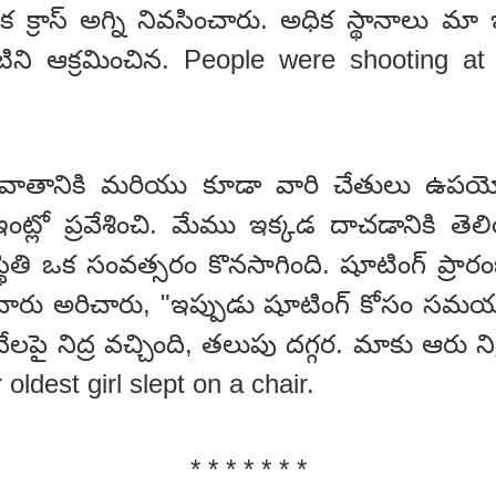
క్రాస్ అగ్ని నివసించారు. అధిక స్థానాలు మా 
ిని ఆక్రమించిన. People were shooting at
షవాతానికి మరియు కూడా వారి చేతులు ఉపయోగ
 ఇంట్లో ప్రవేశించి. మేము ఇక్కడ దాచడానికి తె
ితి ఒక సంవత్సరం కొనసాగింది. షూటింగ్ ప్రారం
త్రి. వారు అరిచారు, "ఇప్పుడు షూటింగ్ కోసం
ేలపై నిద్ర వచ్చింది, తలుపు దగ్గర. మాకు ఆరు న
ldest girl slept on a chair.
* * * * * * *