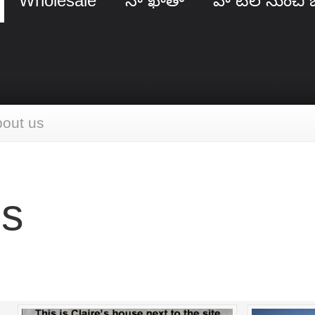
Wholesale
నా ఖాతా
హోటల్ నుంచి 
out us
us