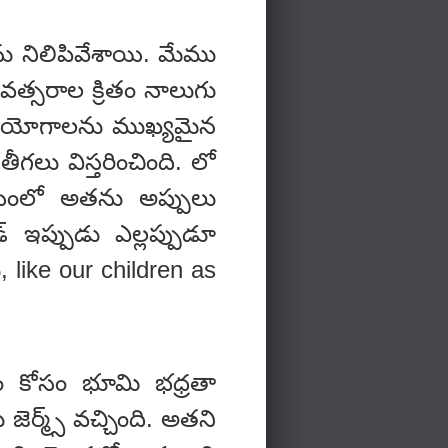
ు నిలిపివేశాయి. మేము
త్సరాల క్రితం నాలుగు
ినియోగాలను ముఖ్యమైన
గలు విస్తరించింది. లో
మయంలో అతను అప్పులు
్ ఇప్పుడు ఎల్లప్పుడూ
 like our children as
ం కోసం భూమి భధ్రతా
జెర్మ్స్ వచ్చింది. అతని