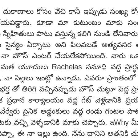
ుకాణాలు కోసం వేచి కానీ ఇప్పుడు సంఖ్య కోరిక
భయపడ్డారు. కూడా మా కుటుంబం మాకు సందర్శి
స్నేహితులు పాటు వస్తున్న కలిగి నుండి లేనివారు,
సైన్యం ఏర్పాటు అని పిలవబడే అత్యవసర త
తం, నా హౌస్ ఎంటర్ చేయలేకపోయింది. వారు 
; మత యూదులు Rachelas సమాధి వద్ద ప్రార్థన
న, నా పిల్లలు ఇంట్లో ఉన్నాడు. ఎవరూ ప్రాంతంలో
ర్త తో తిరిగి వచ్చినప్పుడు హౌస్ చుట్టూ పెద్ద 
క ప్రధాన కార్యాలయం వద్ద గేట్ వెళ్లడానికి ప్ర
 వేర్వేరు సైనిక అడ్డంకులు వద్ద రెండు గంటల పా
కు వచ్చి వెళ్ళడానికి మాకు చెప్పారు. aWhy మ
ప్పా, ఈ నా ఇల్లు ఉంది. నేను దానిని అతనికి 