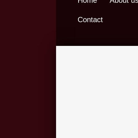
Home
About u
Contact