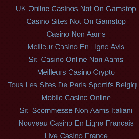
UK Online Casinos Not On Gamstop
Casino Sites Not On Gamstop
Casino Non Aams
Meilleur Casino En Ligne Avis
Siti Casino Online Non Aams
Meilleurs Casino Crypto
Tous Les Sites De Paris Sportifs Belgiq
Mobile Casino Online
Siti Scommesse Non Aams Italiani
Nouveau Casino En Ligne Francais
Live Casino France