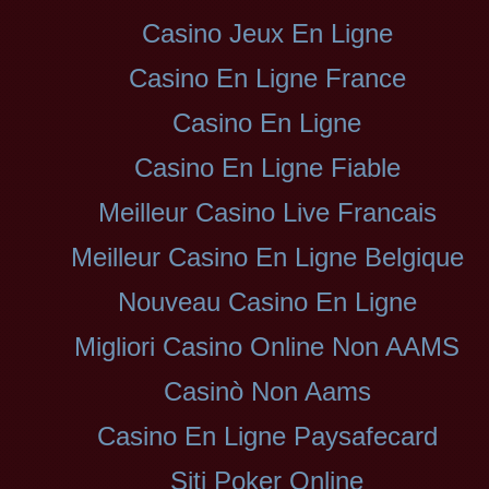
Casino Jeux En Ligne
Casino En Ligne France
Casino En Ligne
Casino En Ligne Fiable
Meilleur Casino Live Francais
Meilleur Casino En Ligne Belgique
Nouveau Casino En Ligne
Migliori Casino Online Non AAMS
Casinò Non Aams
Casino En Ligne Paysafecard
Siti Poker Online