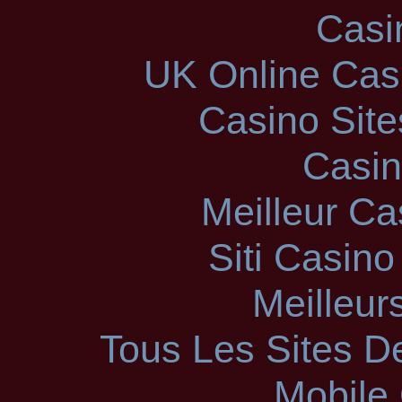
Casi
UK Online Cas
Casino Sit
Casi
Meilleur Ca
Siti Casin
Meilleur
Tous Les Sites De
Mobile