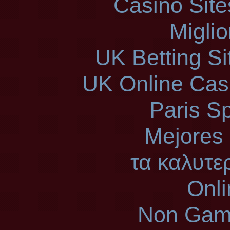
Casino Sit
Miglio
UK Betting S
UK Online Cas
Paris Sp
Mejores 
τα καλυτε
Onli
Non Gam